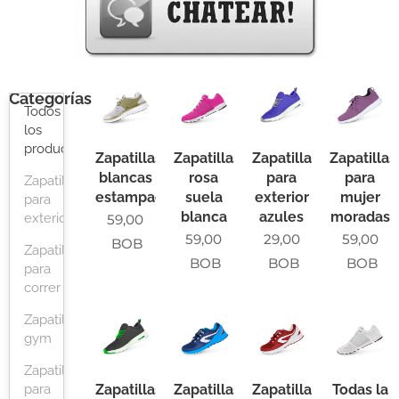
Categorías
Todos
los
productos
Zapatillas
Zapatillas
Zapatillas
Zapatillas
blancas
rosa
para
para
Zapatillas
estampadas
suela
exterior
mujer
para
blanca
azules
moradas
exterior
59,00
59,00
29,00
59,00
BOB
Zapatillas
BOB
BOB
BOB
para
correr
Zapatillas
gym
Zapatillas
Zapatillas
Zapatillas
Zapatillas
Todas la
para