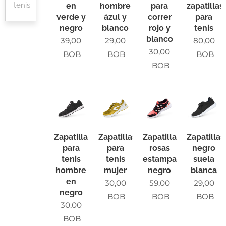
tenis
en
hombre
para
zapatillas
verde y
ázul y
correr
para
negro
blanco
rojo y
tenis
blanco
39,00
29,00
80,00
30,00
BOB
BOB
BOB
BOB
Zapatillas
Zapatillas
Zapatillas
Zapatillas
para
para
rosas
negro
tenis
tenis
estampado
suela
hombre
mujer
negro
blanca
en
30,00
59,00
29,00
negro
BOB
BOB
BOB
30,00
BOB