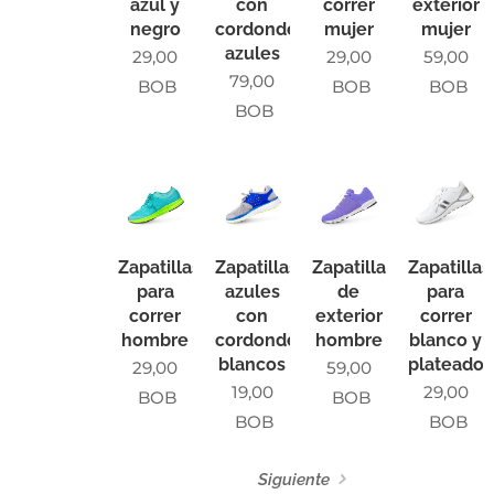
ázul y
con
correr
exterior
negro
cordondes
mujer
mujer
azules
29,00
29,00
59,00
79,00
BOB
BOB
BOB
BOB
Zapatillas
Zapatillas
Zapatillas
Zapatillas
para
azules
de
para
correr
con
exterior
correr
hombre
cordondes
hombre
blanco y
blancos
plateado
29,00
59,00
19,00
29,00
BOB
BOB
BOB
BOB
Siguiente