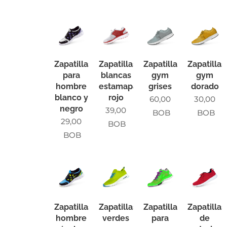
Zapatillas
Zapatillas
Zapatillas
Zapatillas
para
blancas
gym
gym
hombre
estamapado
grises
dorado
blanco y
rojo
60,00
30,00
negro
39,00
BOB
BOB
29,00
BOB
BOB
Zapatillas
Zapatillas
Zapatillas
Zapatillas
hombre
verdes
para
de